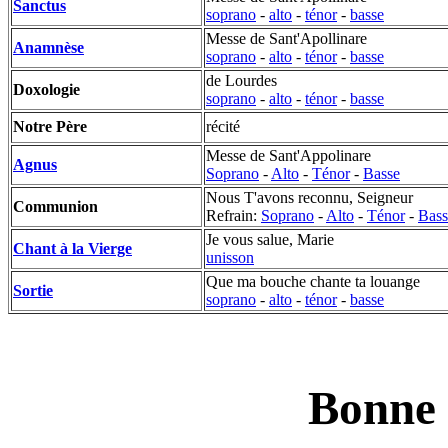
Sanctus
soprano
-
alto
-
ténor
-
basse
Messe de Sant'Apollinare
Anamnèse
soprano
-
alto
-
ténor
-
basse
de Lourdes
Doxologie
soprano
-
alto
-
ténor
-
basse
Notre Père
récité
Messe de Sant'Appolinare
Agnus
Soprano
-
Alto
-
Ténor
-
Basse
Nous T'avons reconnu, Seigneur
Communion
Refrain:
Soprano
-
Alto
-
Ténor
-
Bass
Je vous salue, Marie
Chant à la Vierge
unisson
Que ma bouche chante ta louange
Sortie
soprano
-
alto
-
ténor
-
basse
Bonne 