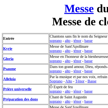
Messe
du
Messe de cl
Chantons sans fin le nom du Seigneur
Entrée
soprano
-
alto
-
ténor
-
basse
Messe de Sant'Apollinare
Kyrie
soprano
-
alto
-
ténor
-
basse
Messe en l'honneur de la bienheureus
Gloria
soprano
-
alto
-
ténor
-
basse
Dans ton grand amour, Dieu, réponds
Psaume
soprano
-
alto
-
ténor
-
basse
Par la musique et par nos voix, refrain 
Alleluia
Soprano
-
Alto
-
Ténor
-
Basse
Ô Esprit de feu
Prière universelle
soprano
-
alto
-
ténor
-
basse
Chant de Saint Augustin
Préparation des dons
soprano
-
alto
-
ténor
-
basse
Messe de Sant'Apollinare